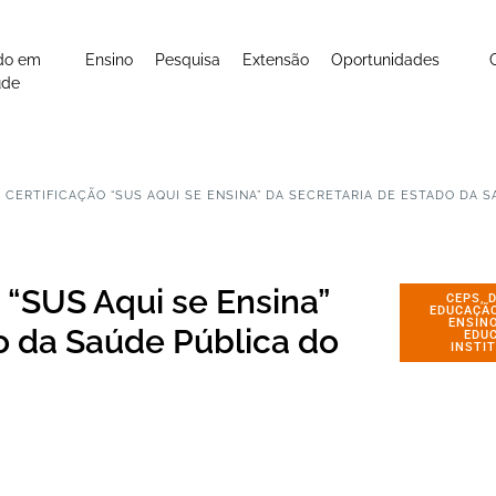
do em
Ensino
Pesquisa
Extensão
Oportunidades
úde
 CERTIFICAÇÃO “SUS AQUI SE ENSINA” DA SECRETARIA DE ESTADO DA 
 “SUS Aqui se Ensina”
CEPS
,
EDUCAÇÃ
ENSIN
o da Saúde Pública do
EDU
INSTI