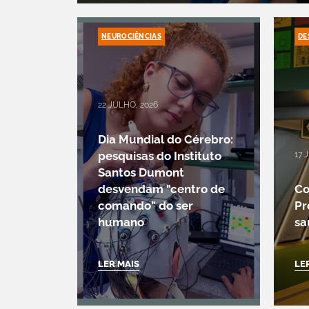
NEUROCIÊNCIAS
DE
22 JULHO, 2026
Dia Mundial do Cérebro:
pesquisas do Instituto
17 
Santos Dumont
desvendam "centro de
Co
comando" do ser
Pr
humano
s
LER MAIS
LE