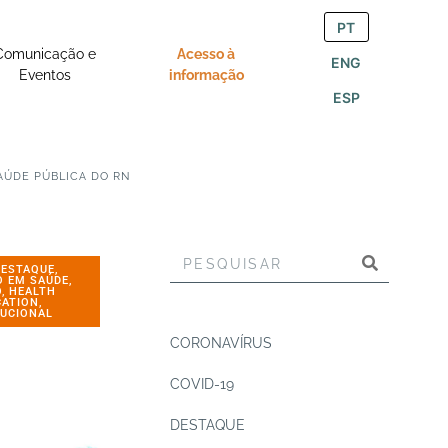
PT
Comunicação e
Acesso à
ENG
Eventos
informação
ESP
SAÚDE PÚBLICA DO RN
DESTAQUE
,
O EM SAÚDE
,
O
,
HEALTH
CATION
,
TUCIONAL
CORONAVÍRUS
COVID-19
DESTAQUE