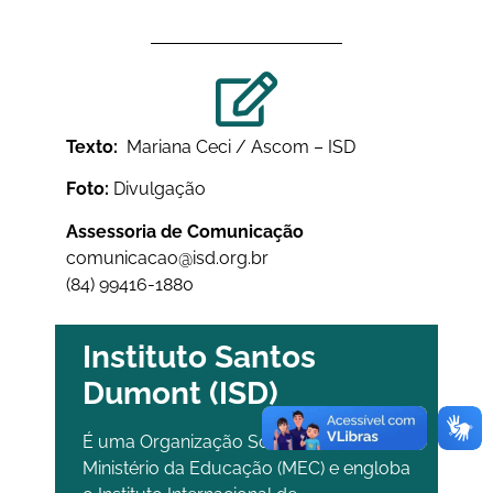
Texto:
Mariana Ceci / Ascom – ISD
Foto:
Divulgação
Assessoria de Comunicação
comunicacao@isd.org.br
(84) 99416-1880
Instituto Santos
Dumont (ISD)
É uma Organização Social vinculada ao
Ministério da Educação (MEC) e engloba