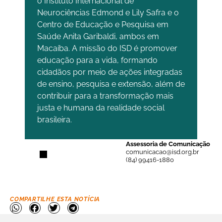
o Instituto Internacional de
Neurociências Edmond e Lily Safra e o
Centro de Educação e Pesquisa em
Saúde Anita Garibaldi, ambos em
Macaíba. A missão do ISD é promover
educação para a vida, formando
cidadãos por meio de ações integradas
de ensino, pesquisa e extensão, além de
contribuir para a transformação mais
justa e humana da realidade social
brasileira.
Assessoria de Comunicação
comunicacao@isd.org.br
(84) 99416-1880
COMPARTILHE ESTA NOTÍCIA