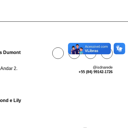
tos Dumont
@isdnarede
 Andar 2.
+55 (84) 99142-1726
ond e Lily