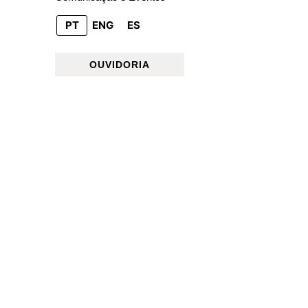
PT
ENG
ES
OUVIDORIA