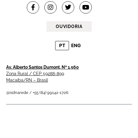
OUVIDORIA
PT
ENG
Av. Alberto Santos Dumont, Nº 1.560
Zona Rural / CEP 59288-899
Macaíba/RN – Brasil
@isdnarede / +55 (84) 99142-1726