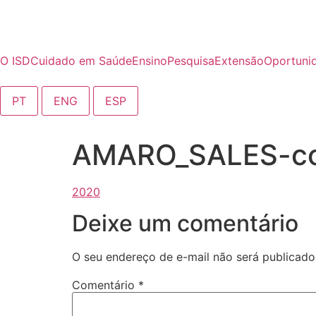
o
conteúdo
O ISD
Cuidado em Saúde
Ensino
Pesquisa
Extensão
Oportuni
PT
ENG
ESP
AMARO_SALES-con
Deixe um comentário
O seu endereço de e-mail não será publicado
Comentário
*