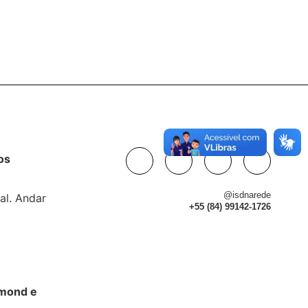
os
@isdnarede
al. Andar
+55 (84) 99142-1726
dmond e