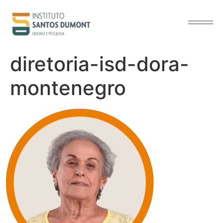
o
conteúdo
diretoria-isd-dora-
montenegro