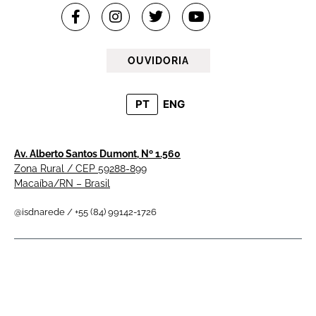
OUVIDORIA
PT
ENG
Av. Alberto Santos Dumont, Nº 1.560
Zona Rural / CEP 59288-899
Macaíba/RN – Brasil
@isdnarede / +55 (84) 99142-1726