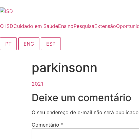
o
conteúdo
O ISD
Cuidado em Saúde
Ensino
Pesquisa
Extensão
Oportuni
PT
ENG
ESP
parkinsonn
Deixe um comentário
O seu endereço de e-mail não será publicado
Comentário
*