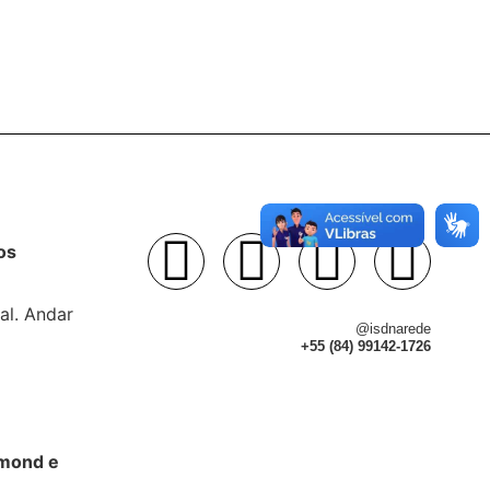
os
al. Andar
@isdnarede
+55 (84) 99142-1726
dmond e