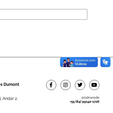
tos Dumont
@isdnarede
. Andar 2.
+55 (84) 99142-1726