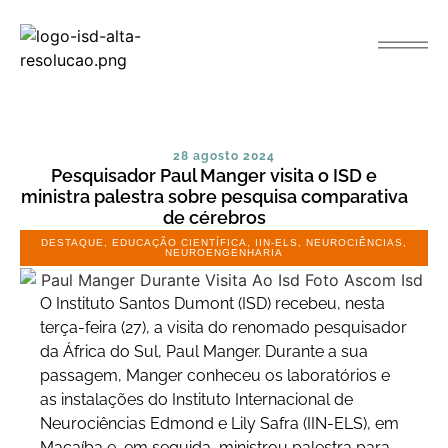
28 agosto 2024
Pesquisador Paul Manger visita o ISD e
ministra palestra sobre pesquisa comparativa
de cérebros
DESTAQUE
,
EDUCAÇÃO CIENTÍFICA
,
IIN-ELS
,
NEUROCIÊNCIAS
,
NEUROENGENHARIA
O Instituto Santos Dumont (ISD) recebeu, nesta
terça-feira (27), a visita do renomado pesquisador
da África do Sul, Paul Manger. Durante a sua
passagem, Manger conheceu os laboratórios e
as instalações do Instituto Internacional de
Neurociências Edmond e Lily Safra (IIN-ELS), em
Macaíba e, em seguida, ministrou palestra para