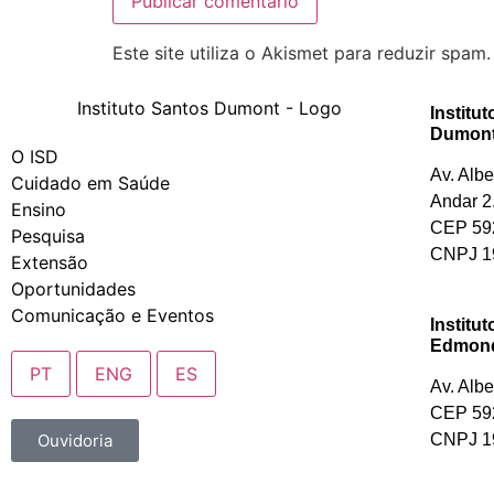
Este site utiliza o Akismet para reduzir spam
Institu
Dumont
O ISD
Av. Alb
Cuidado em Saúde
Andar 2
Ensino
CEP 592
Pesquisa
CNPJ 19
Extensão
Oportunidades
Comunicação e Eventos
Institu
Edmond 
PT
ENG
ES
Av. Alb
CEP 592
CNPJ 19
Ouvidoria