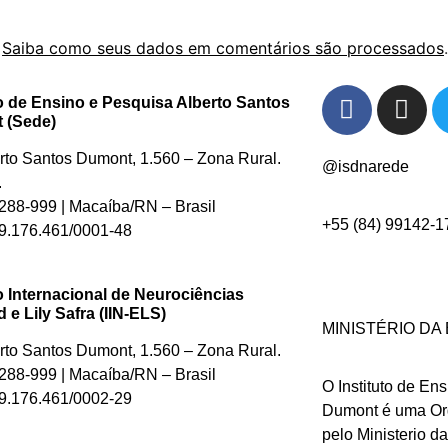
.
Saiba como seus dados em comentários são processados
.
to de Ensino e Pesquisa Alberto Santos
 (Sede)
erto Santos Dumont, 1.560 – Zona Rural.
@isdnarede
.
88-999 | Macaíba/RN – Brasil
+55 (84) 99142-1
.176.461/0001-48
to Internacional de Neurociências
e Lily Safra (IIN-ELS)
MINISTÉRIO D
erto Santos Dumont, 1.560 – Zona Rural.
88-999 | Macaíba/RN – Brasil
O Instituto de En
.176.461/0002-29
Dumont é uma Org
pelo Ministerio d