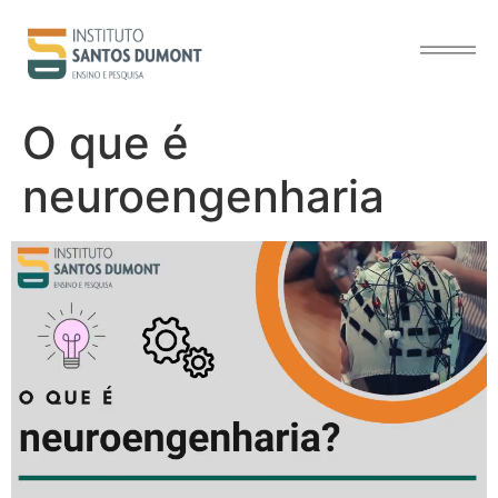
o
conteúdo
O que é
neuroengenharia
Tocador
de
vídeo