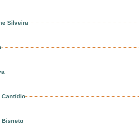
e Silveira
a
va
 Cantídio
 Bisneto