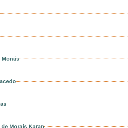
a
 Morais
Macedo
tas
 de Morais Karan