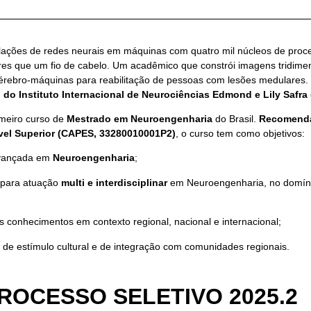
lações de redes neurais em máquinas com quatro mil núcleos de proc
s que um fio de cabelo. Um acadêmico que constrói imagens tridimen
érebro-máquinas para reabilitação de pessoas com lesões medulares. 
) do
Instituto Internacional de Neurociências Edmond e Lily Safra 
imeiro curso de
Mestrado em Neuroengenharia
do Brasil.
Recomenda
vel Superior (CAPES,
33280010001P2
)
, o curso tem como objetivos:
avançada em
Neuroengenharia
;
s para atuação
multi e interdisciplinar
em Neuroengenharia, no domínio
ovos conhecimentos em contexto regional, nacional e internacional;
 de estímulo cultural e de integração com comunidades regionais.
OCESSO SELETIVO 2025.2