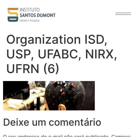
o
conteúdo
Organization ISD,
USP, UFABC, NIRX,
UFRN (6)
Deixe um comentário
O seu endereço de e-mail não será publicado.
Campos