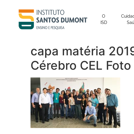
o
conteúdo
O
Cuida
ISD
Sa
capa matéria 201
Cérebro CEL Foto