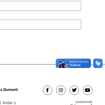
tos Dumont
@isdnarede
. Andar 2.