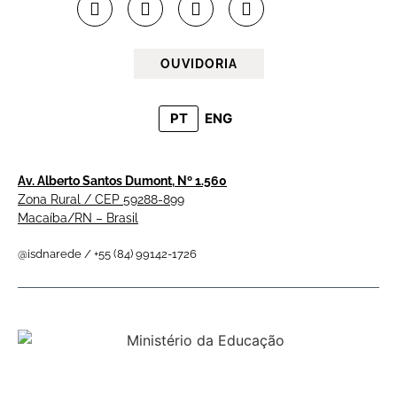
OUVIDORIA
PT
ENG
Av. Alberto Santos Dumont, Nº 1.560
Zona Rural / CEP 59288-899
Macaíba/RN – Brasil
@isdnarede / +55 (84) 99142-1726