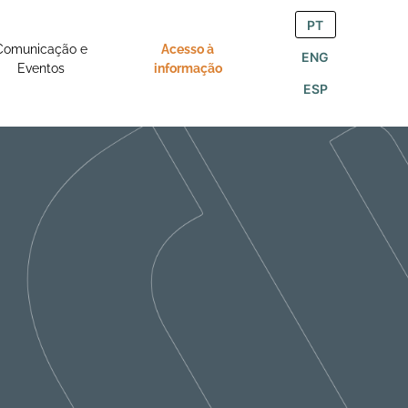
PT
Comunicação e
Acesso à
ENG
Eventos
informação
ESP