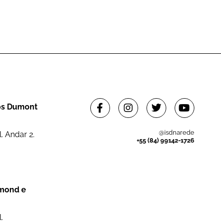
tos Dumont
@isdnarede
. Andar 2.
+55 (84) 99142-1726
dmond e
.