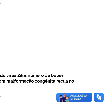
22
 do vírus Zika, número de bebês
om malformação congênita recua no
22