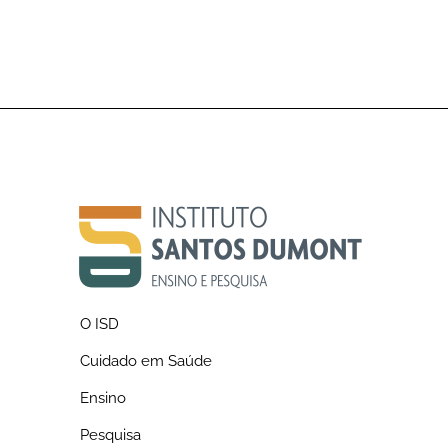
O ISD
Cuidado em Saúde
Sobre o ISD
Ensino
História do ISD
Pesquisa
Pós-graduação em Neuroengenharia