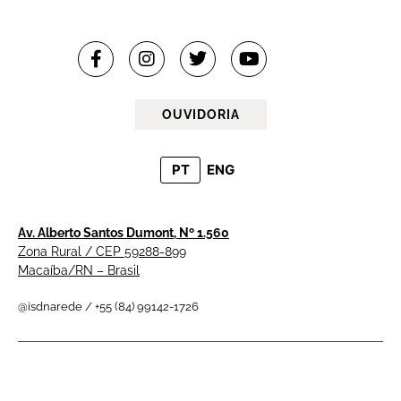
OUVIDORIA
PT
ENG
Av. Alberto Santos Dumont, Nº 1.560
Zona Rural / CEP 59288-899
Macaíba/RN – Brasil
@isdnarede / +55 (84) 99142-1726