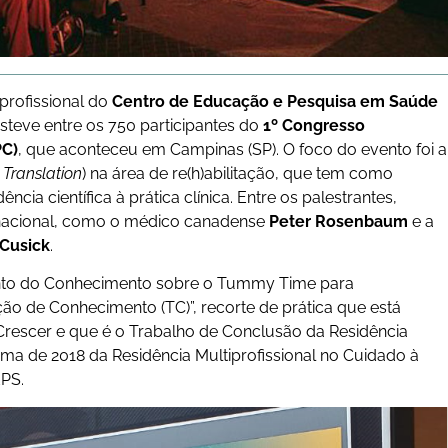
iprofissional do
Centro de Educação e Pesquisa em Saúde
esteve entre os 750 participantes do
1º Congresso
PC)
, que aconteceu em Campinas (SP). O foco do evento foi a
Translation
) na área de re(h)abilitação, que tem como
cia científica à prática clínica. Entre os palestrantes,
rnacional, como o médico canadense
Peter Rosenbaum
e a
 Cusick
.
nto do Conhecimento sobre o Tummy Time para
o de Conhecimento (TC)”, recorte de prática que está
Crescer e que é o Trabalho de Conclusão da Residência
urma de 2018 da Residência Multiprofissional no Cuidado à
PS.