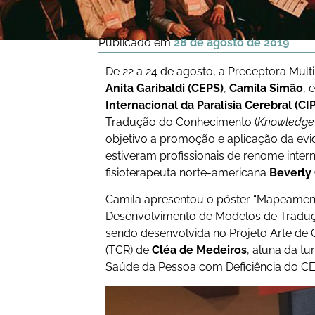
Publicado em
28 de agosto de 2019
De 22 a 24 de agosto, a Preceptora Mult
Anita Garibaldi (CEPS)
,
Camila Simão
, 
Internacional da Paralisia Cerebral (CI
Tradução do Conhecimento (
Knowledge 
objetivo a promoção e aplicação da evidên
estiveram profissionais de renome inte
fisioterapeuta norte-americana
Beverly
Camila apresentou o pôster “Mapeame
Desenvolvimento de Modelos de Traduçã
sendo desenvolvida no Projeto Arte de 
(TCR) de
Cléa de Medeiros
, aluna da t
Saúde da Pessoa com Deficiência do CE