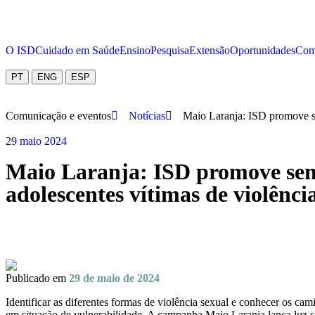
O ISD
Cuidado em Saúde
Ensino
Pesquisa
Extensão
Oportunidades
Com
PT
ENG
ESP
Comunicação e eventos
Notícias
Maio Laranja: ISD promove sem
29 maio 2024
Maio Laranja: ISD promove semi
adolescentes vítimas de violênci
Publicado em
29 de maio de 2024
Identificar as diferentes formas de violência sexual e conhecer os c
em situação de vulnerabilidade. A campanha Maio Laranja lança luz 