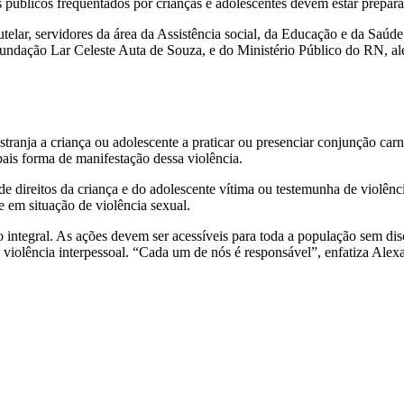
úblicos frequentados por crianças e adolescentes devem estar preparado
lar, servidores da área da Assistência social, da Educação e da Saúde
ndação Lar Celeste Auta de Souza, e do Ministério Público do RN, além
ranja a criança ou adolescente a praticar ou presenciar conjunção carna
pais forma de manifestação dessa violência.
e direitos da criança e do adolescente vítima ou testemunha de violênci
e em situação de violência sexual.
integral. As ações devem ser acessíveis para toda a população sem di
violência interpessoal. “Cada um de nós é responsável”, enfatiza Alex