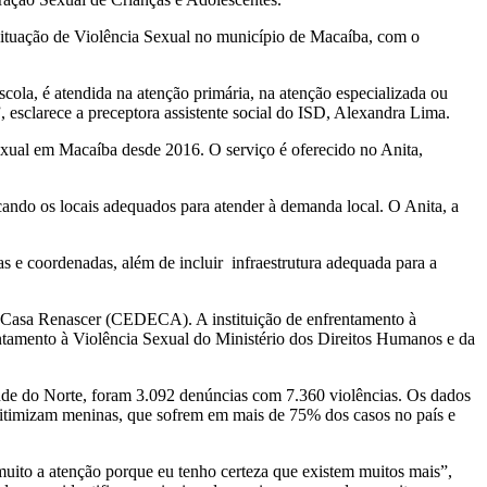
 Situação de Violência Sexual no município de Macaíba, com o
cola, é atendida na atenção primária, na atenção especializada ou
, esclarece a preceptora assistente social do ISD, Alexandra Lima.
sexual em Macaíba desde 2016. O serviço é oferecido no Anita,
cando os locais adequados para atender à demanda local. O Anita, a
s e coordenadas, além de incluir infraestrutura adequada para a
s Casa Renascer (CEDECA). A instituição de enfrentamento à
ntamento à Violência Sexual do Ministério dos Direitos Humanos e da
nde do Norte, foram 3.092 denúncias com 7.360 violências. Os dados
 vitimizam meninas, que sofrem em mais de 75% dos casos no país e
muito a atenção porque eu tenho certeza que existem muitos mais”,