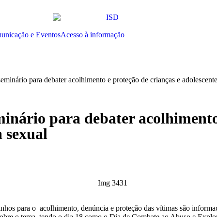
unicação e Eventos
Acesso à informação
inário para debater acolhimento e proteção de crianças e adolescentes
nário para debater acolhimento 
a sexual
aminhos para o acolhimento, denúncia e proteção das vítimas são inform
sobre o tema, tendo o dia 18 como o Dia de Combate ao Abuso e Explo