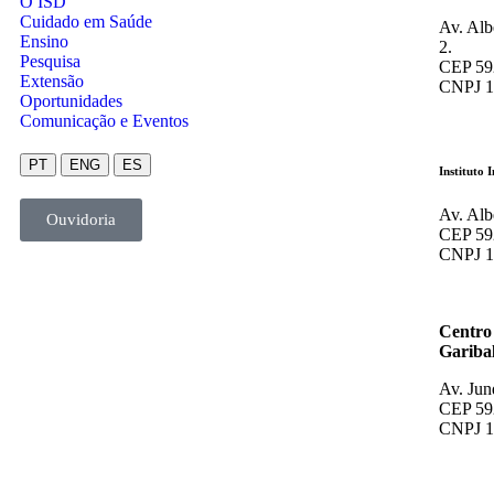
O ISD
Cuidado em Saúde
Av. Alb
Ensino
2.
Pesquisa
CEP 592
Extensão
CNPJ 1
Oportunidades
Comunicação e Eventos
PT
ENG
ES
Instituto 
Av. Alb
Ouvidoria
CEP 592
CNPJ 1
Centro
Garibal
Av. Jun
CEP 592
CNPJ 1