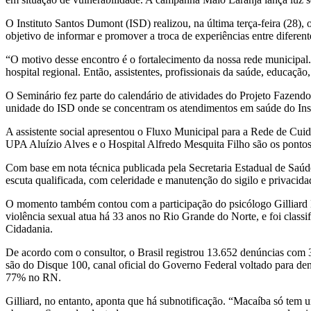
O Instituto Santos Dumont (ISD) realizou, na última terça-feira (28
objetivo de informar e promover a troca de experiências entre difere
“O motivo desse encontro é o fortalecimento da nossa rede municipal. 
hospital regional. Então, assistentes, profissionais da saúde, educaç
O Seminário fez parte do calendário de atividades do Projeto Fazend
unidade do ISD onde se concentram os atendimentos em saúde do Inst
A assistente social apresentou o Fluxo Municipal para a Rede de Cui
UPA Aluízio Alves e o Hospital Alfredo Mesquita Filho são os pontos
Com base em nota técnica publicada pela Secretaria Estadual de Saúd
escuta qualificada, com celeridade e manutenção do sigilo e privacida
O momento também contou com a participação do psicólogo Gilliard 
violência sexual atua há 33 anos no Rio Grande do Norte, e foi clas
Cidadania.
De acordo com o consultor, o Brasil registrou 13.652 denúncias com
são do Disque 100, canal oficial do Governo Federal voltado para de
77% no RN.
Gilliard, no entanto, aponta que há subnotificação. “Macaíba só tem 