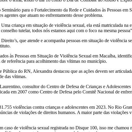
), o Seminário para o Fortalecimento da Rede e Cuidados às Pessoas em
ntes agentes que atuam no enfrentamento desse problema.
Uma criança em situação de violência sexual, ela está matriculada na es
ão, conselho tutelar, todos nós estamos aqui com o foco na mesma pessoa”
o Direito’s, que atende e acompanha pessoas em situação de violência 
ituto.
dados às Pessoas em Situação de Violência Sexual em Macaíba, identifi
 de referência para acolhimento das vítimas no município.
e Pública do RN, Alexandra destacou que as ações devem ser articulada
de das vítimas.
Laurentino, consultor do Centro de Defesa de Crianças e Adolescente
sificada em 2007 como Centro de Defesa pelo Comitê Nacional de enfre
 31.755 violências contra crianças e adolescentes em 2023. No Rio Gra
núncias de violações de direitos humanos. A maior parte das violações
um caso de violência sexual registrada no Disque 100, isso me chamou 