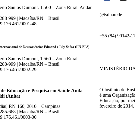
erto Santos Dumont, 1.560 – Zona Rural. Andar
@isdnarede
88-999 | Macaíba/RN – Brasil
9.176.461/0001-48
+55 (84) 99142-1
Internacional de Neurociências Edmond e Lily Safra (IIN-ELS)
erto Santos Dumont, 1.560 – Zona Rural.
88-999 | Macaíba/RN – Brasil
MINISTÉRIO D
9.176.461/0002-29
O Instituto de En
 de Educação e Pesquisa em Saúde Anita
é uma Organização 
di (Anita)
Educação, por mei
fevereiro de 2014.
diaí, RN-160, 2010 – Campinas
85-668 | Macaíba/RN – Brasil
9.176.461/0003-00