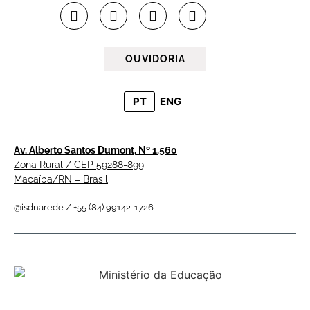
OUVIDORIA
PT
ENG
Av. Alberto Santos Dumont, Nº 1.560
Zona Rural / CEP 59288-899
Macaíba/RN – Brasil
@isdnarede / +55 (84) 99142-1726