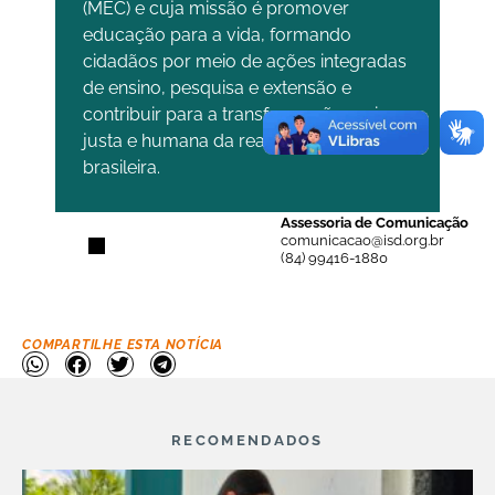
(MEC) e cuja missão é promover
educação para a vida, formando
cidadãos por meio de ações integradas
de ensino, pesquisa e extensão e
contribuir para a transformação mais
justa e humana da realidade social
brasileira.
Assessoria de Comunicação
comunicacao@isd.org.br
(84) 99416-1880
COMPARTILHE ESTA NOTÍCIA
RECOMENDADOS