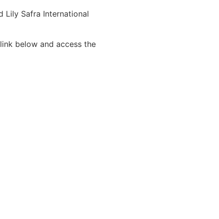
 Lily Safra International
e link below and access the
s e desafios da
 comando" do ser
inistrativo; confira
r em congresso
rticipar