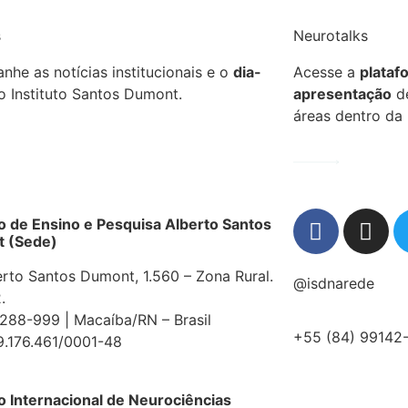
s
Neurotalks
he as notícias institucionais e o
dia-
Acesse a
plataf
 Instituto Santos Dumont.
apresentação
de
áreas dentro da 
to de Ensino e Pesquisa Alberto Santos
 (Sede)
erto Santos Dumont, 1.560 – Zona Rural.
@isdnarede
.
88-999 | Macaíba/RN – Brasil
+55 (84) 99142
9.176.461/0001-48
to Internacional de Neurociências