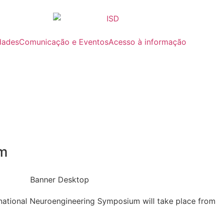
dades
Comunicação e Eventos
Acesso à informação
um
ernational Neuroengineering Symposium will take place from