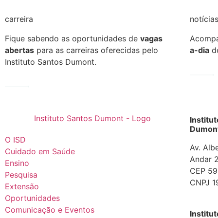
carreira
notícia
Fique sabendo as oportunidades de
vagas
Acompan
abertas
para as carreiras oferecidas pelo
a-dia
do
Instituto Santos Dumont.
Institu
Dumont
O ISD
Av. Alb
Cuidado em Saúde
Andar 2
Ensino
CEP 592
Pesquisa
CNPJ 1
Extensão
Oportunidades
Comunicação e Eventos
Institu