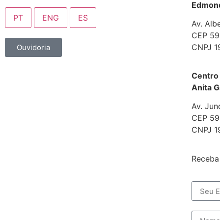
Edmond 
PT
ENG
ES
Av. Alb
CEP 592
CNPJ 1
Ouvidoria
Centro
Anita G
Av. Jun
CEP 592
CNPJ 1
Receba 