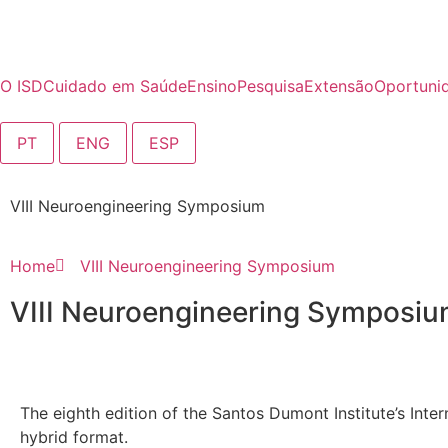
O ISD
Cuidado em Saúde
Ensino
Pesquisa
Extensão
Oportuni
PT
ENG
ESP
VIII Neuroengineering Symposium
Home
VIII Neuroengineering Symposium
VIII Neuroengineering Symposi
The eighth edition of the Santos Dumont Institute’s Int
hybrid format.