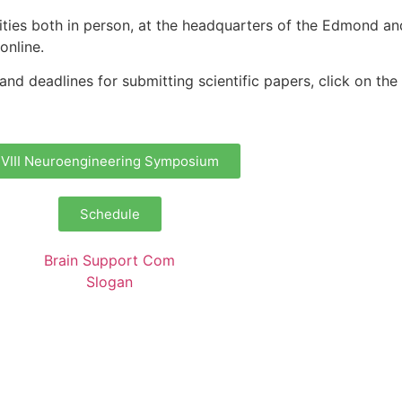
vities both in person, at the headquarters of the Edmond and
 online.
and deadlines for submitting scientific papers, click on th
VIII Neuroengineering Symposium
Schedule
romove conscientização sobre os benefício
tituto Santos Dumont desvendam "centro de
issional Assistente Social e Assistente Adm
riência sobre Projeto Terapêutico Singula
m Macaíba
, acontece nesta quarta-feira; saiba como pa