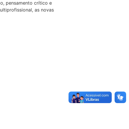
ão, pensamento crítico e
tiprofissional, as novas
t (ISD)
inistério da Educação (MEC) e
ociências Edmond e Lily Safra
aúde Anita Garibaldi, ambos
 educação para a vida,
egradas de ensino, pesquisa e
sformação mais justa e humana