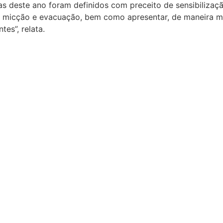
as deste ano foram definidos com preceito de sensibilizaç
da micção e evacuação, bem como apresentar, de maneira mul
es”, relata.
Instituto Santos Dumon
É uma Organização Social vinculada ao M
engloba o Instituto Internacional de Neur
e o Centro de Educação e Pesquisa em S
em Macaíba. A missão do ISD é promover
formando cidadãos por meio de ações int
extensão, além de contribuir para a tran
da realidade social brasileira.