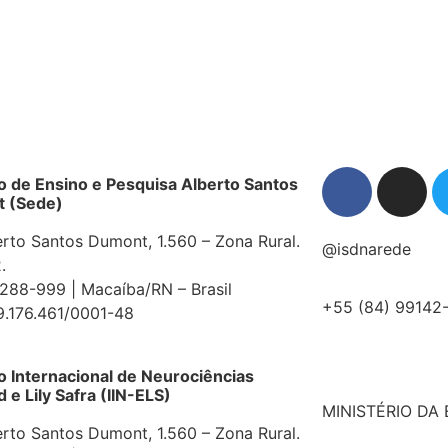
 acontece nesta quarta-feira; saiba como par
iência sobre Projeto Terapêutico Singular
são de Dançaterapia do ISD, realizado com 
azonal de infecções comuns na infância; esp
 em etiqueta inclusiva e manejo de estudant
centrada na pessoa e na família como base do
to de Ensino e Pesquisa Alberto Santos
 (Sede)
erto Santos Dumont, 1.560 – Zona Rural.
@isdnarede
.
88-999 | Macaíba/RN – Brasil
+55 (84) 99142
9.176.461/0001-48
to Internacional de Neurociências
e Lily Safra (IIN-ELS)
MINISTÉRIO DA
erto Santos Dumont, 1.560 – Zona Rural.