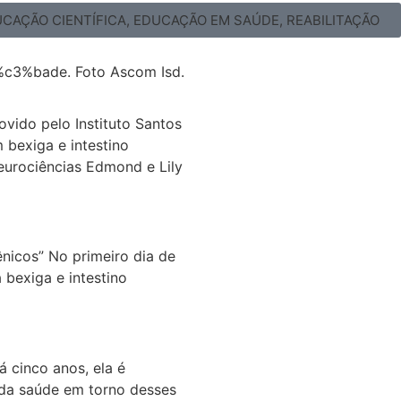
CAÇÃO CIENTÍFICA
,
EDUCAÇÃO EM SAÚDE
,
REABILITAÇÃO
vido pelo Instituto Santos
 bexiga e intestino
Neurociências Edmond e Lily
nicos” No primeiro dia de
bexiga e intestino
 cinco anos, ela é
s da saúde em torno desses