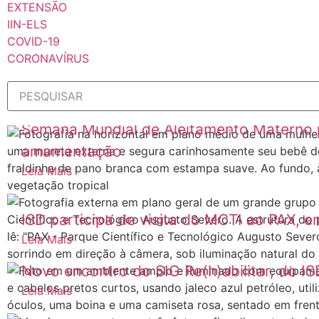
EXTENSÃO
IIN-ELS
COVID-19
CORONAVÍRUS
Semana Mundial de Aleitamento Materno p
amamentação
Leia Mais
ISD participa de visita do MCTI ao PAX, 
Leia Mais
Novo encontro do SIG Re(h)abilitar, do IS
Leia Mais