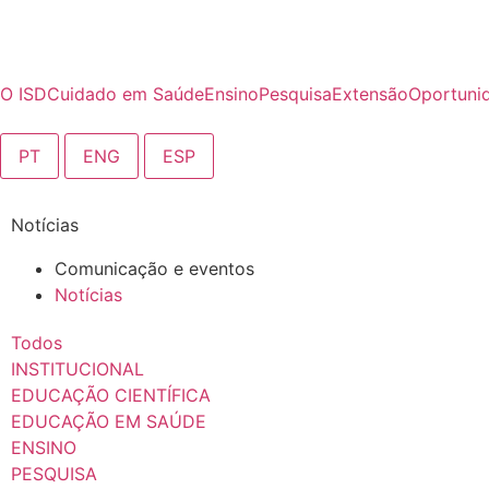
O ISD
Cuidado em Saúde
Ensino
Pesquisa
Extensão
Oportuni
PT
ENG
ESP
Notícias
Comunicação e eventos
Notícias
Todos
INSTITUCIONAL
EDUCAÇÃO CIENTÍFICA
EDUCAÇÃO EM SAÚDE
ENSINO
PESQUISA