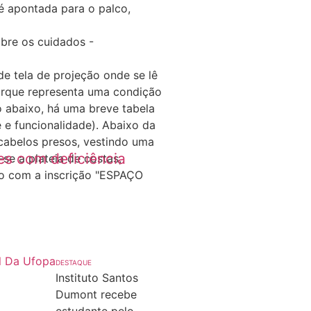
pecialista do ISD
es com deficiência
DESTAQUE
Instituto Santos
Dumont recebe
estudante pelo