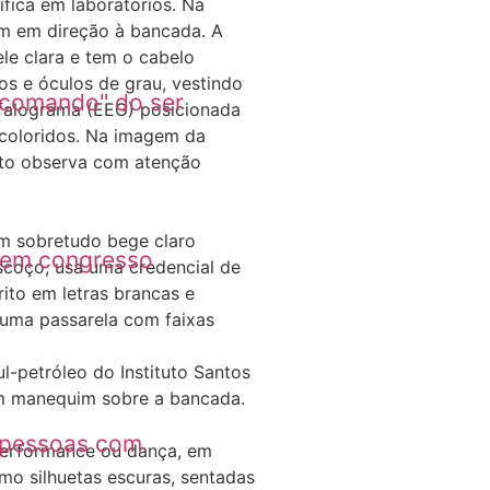
 comando" do ser
istrativo; confira
r em congresso
cérebro-computador
m pessoas com