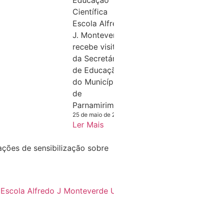
Científica
Escola Alfredo
J. Monteverde
recebe visita
da Secretária
de Educação
do Município
de
Parnamirim/RN
25 de maio de 2015
Ler Mais
ções de sensibilização sobre
DESTAQUE
Secretário
da