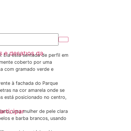
 e desafios da
articipar