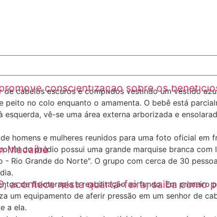
romove conscientização sobre os benefícios
em Macaíba
D, acontece nesta quarta-feira; saiba como p