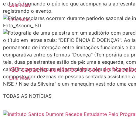
Férias escolares ocorrem durante período
Leia Mais
orienta sobre os cuidados
Leia Mais
ISD capacita auxiliares de sala de Macaíb
Leia Mais
TODAS AS NOTÍCIAS