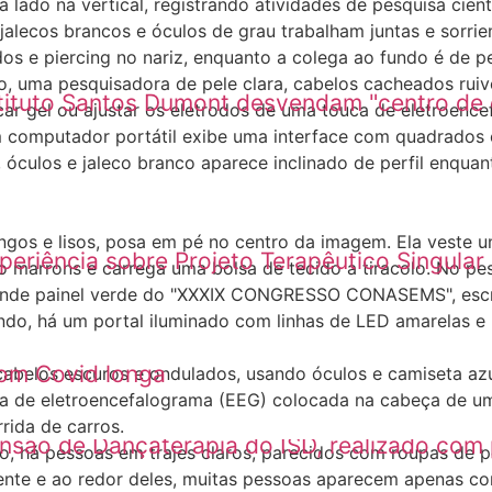
stituto Santos Dumont desvendam "centro de
issional Assistente Social e Assistente Admin
eriência sobre Projeto Terapêutico Singula
nternacional relata sobre uso de interface 
com Covid longa
ensão de Dançaterapia do ISD, realizado co