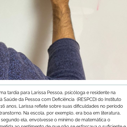
orma tardia para Larissa Pessoa, psicóloga e residente na
o à Saúde da Pessoa com Deficiência (RESPCD) do Instituto
16 anos, Larissa reflete sobre suas dificuldades no período
transtorno. Na escola, por exemplo, era boa em literatura,
ue, segundo ela, envolvesse o mínimo de matemática o
etida ao sentimento de que não se esforçava o suficiente e