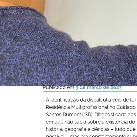
Publicado em
3 de março de 2023
A identificação da discalculia veio de f
Residência Multiprofissional no Cuidad
Santos Dumont (ISD). Diagnosticada aos 
em que não sabia sobre a existência do 
história, geografia e ciências – tudo q
possível – mas era constantemente subm