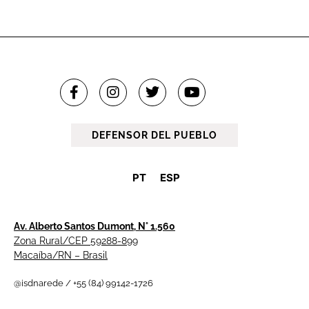
DEFENSOR DEL PUEBLO
PT
ESP
Av. Alberto Santos Dumont, N° 1.560
Zona Rural/CEP 59288-899
Macaíba/RN – Brasil
@isdnarede / +55 (84) 99142-1726