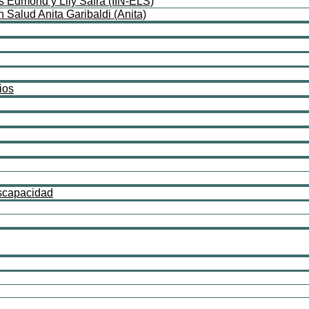
as Edmond y Lily Safra (IIN-ELS)
 Salud Anita Garibaldi (Anita)
ios
iscapacidad