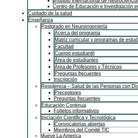
Instituto Internacional de Neurocienci
Centro de Educación e Investigación en
Cuidado de la salud
Enseñanza
Postgrado en Neuroingeniería
Acerca del programa
Matriz curricular y programas de estud
Facultad
Cuerpo estudiantil
Área de estudiantes
Área de Profesores y Técnicos
Preguntas frecuentes
Inscripción
Residencia – Salud de las Personas con D
Preceptores
Preguntas frecuentes
Educación Continua
Folletos informativos
Iniciación Científica y Tecnológica
Convocatorias abiertas
Miembros del Comité TIC
Mueve La America