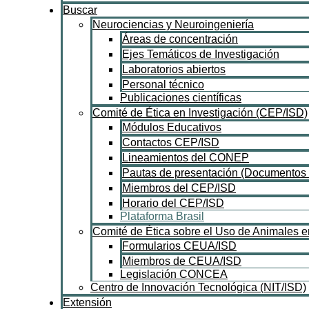
Buscar
Neurociencias y Neuroingeniería
Áreas de concentración
Ejes Temáticos de Investigación
Laboratorios abiertos
Personal técnico
Publicaciones científicas
Comité de Ética en Investigación (CEP/ISD)
Módulos Educativos
Contactos CEP/ISD
Lineamientos del CONEP
Pautas de presentación (Documentos 
Miembros del CEP/ISD
Horario del CEP/ISD
Plataforma Brasil
Comité de Ética sobre el Uso de Animales e
Formularios CEUA/ISD
Miembros de CEUA/ISD
Legislación CONCEA
Centro de Innovación Tecnológica (NIT/ISD)
Extensión