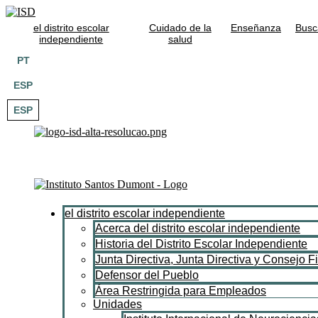
el distrito escolar
Cuidado de la
Enseñanza
Busc
independiente
salud
PT
ESP
ESP
el distrito escolar independiente
Acerca del distrito escolar independiente
Historia del Distrito Escolar Independiente
Junta Directiva, Junta Directiva y Consejo F
Defensor del Pueblo
Área Restringida para Empleados
Unidades