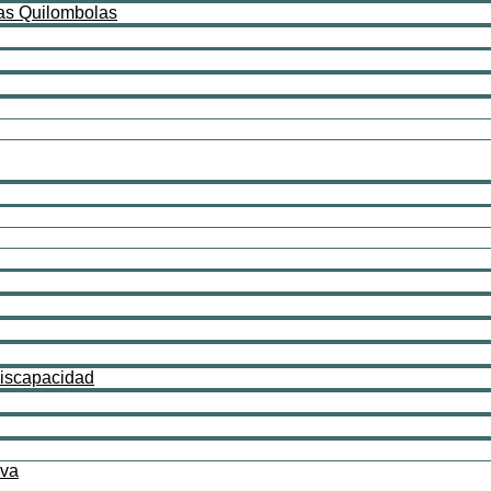
as Quilombolas
Discapacidad
iva