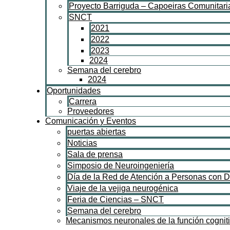
Proyecto Barriguda – Capoeiras Comunitari
SNCT
2021
2022
2023
2024
Semana del cerebro
2024
Oportunidades
Carrera
Proveedores
Comunicación y Eventos
puertas abiertas
Noticias
Sala de prensa
Simposio de Neuroingeniería
Día de la Red de Atención a Personas con 
Viaje de la vejiga neurogénica
Feria de Ciencias – SNCT
Semana del cerebro
Mecanismos neuronales de la función cognit