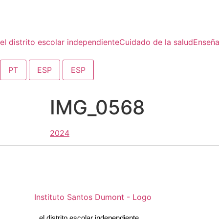
contenido
el distrito escolar independiente
Cuidado de la salud
Enseñ
PT
ESP
ESP
IMG_0568
el distrito escolar independiente