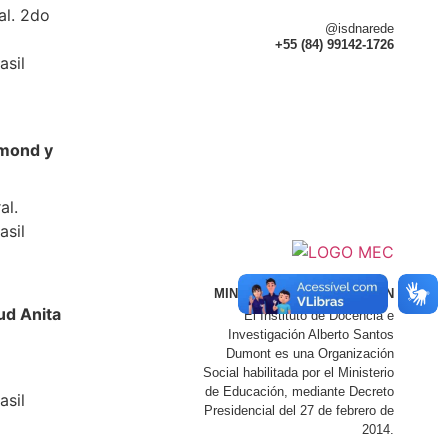
al. 2do
@isdnarede
+55 (84) 99142-1726
asil
dmond y
al.
asil
MINISTERIO DE EDUCACIÓN
ud Anita
El Instituto de Docencia e
Investigación Alberto Santos
Dumont es una Organización
Social habilitada por el Ministerio
de Educación, mediante Decreto
asil
Presidencial del 27 de febrero de
2014.