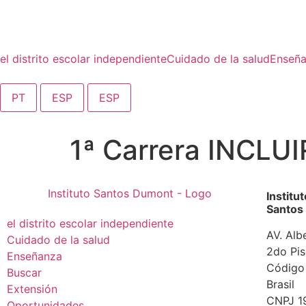
contenido
el distrito escolar independiente
Cuidado de la salud
Enseñ
PT
ESP
ESP
1ª Carrera INCLUI
Institu
Santos
el distrito escolar independiente
AV. Alb
Cuidado de la salud
2do Pis
Enseñanza
Código
Buscar
Brasil
Extensión
CNPJ 1
Oportunidades