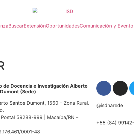
anza
Buscar
Extensión
Oportunidades
Comunicación y Evento
R
to de Docencia e Investigación Alberto
 Dumont (Sede)
erto Santos Dumont, 1560 – Zona Rural.
@isdnarede
o.
 Postal 59288-999 | Macaíba/RN –
+55 (84) 99142
9.176.461/0001-48