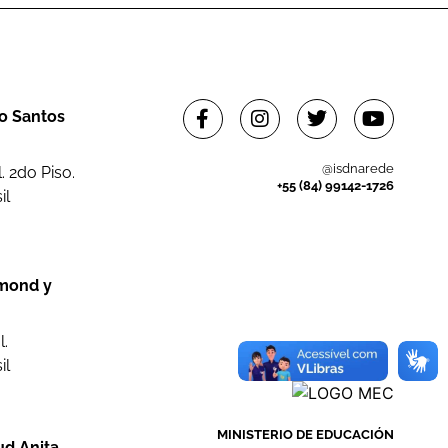
to Santos
@isdnarede
 2do Piso.
+55 (84) 99142-1726
il
dmond y
l.
il
MINISTERIO DE EDUCACIÓN
ud Anita