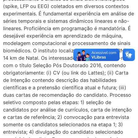
(spike, LFP ou EEG) coletados em diversos contextos
experimentais. É fundamental experiência em análise de
séries temporais e sistemas dinâmicos lineares e não-
lineares. Proficiência em programação é mandatória. É
desejável experiência em aprendizado de máquina,
modelagem computacional e processamento de sinais
biomédicos. O instituto localiza-se em Macaíba (RN), a
14 km de Natal. Os interessados deverão enviar e-mail
com o título Seleção Pós Doutorado 2016, contendo
obrigatoriamente: (i) CV (ou link do Lattes); (ii) Carta
de Intenção contendo descrição das habilidades
científicas e a pretensão científica atual e futura; (iii)
duas cartas de recomendação do candidato. Processo
seletivo composto pelas etapas: 1) seleção de
candidatos por análise de currículos, carta de intenção
e cartas de referência; 2) convocação para entrevista
somente os candidatos selecionados na etapa 1; 3)
entrevista; 4) divulgação do candidato selecionado