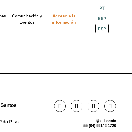
PT
des
Comunicación y
Acceso a la
ESP
Eventos
información
ESP
o Santos
@isdnarede
2do Piso.
+55 (84) 99142-1726