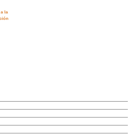
a la
ción