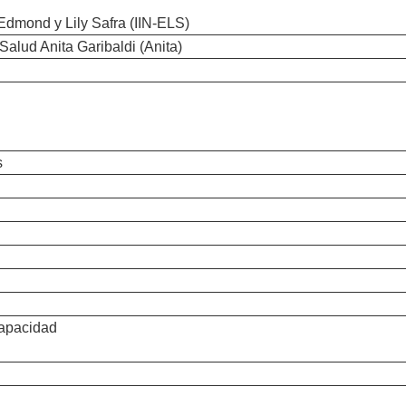
 Edmond y Lily Safra (IIN-ELS)
alud Anita Garibaldi (Anita)
s
capacidad