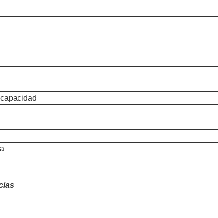
scapacidad
va
cias