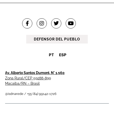
DEFENSOR DEL PUEBLO
PT
ESP
Av. Alberto Santos Dumont, N° 1.560
Zona Rural/CEP 59288-899
Macaíba/RN – Brasil
@isdnarede / +55 (84) 99142-1726