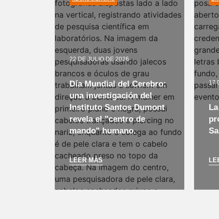
22 DE JULIO DE 2026
Día Mundial del Cerebro:
17 
una investigación del
Instituto Santos Dumont
La
revela el "centro de
pr
mando" humano.
Sa
LEER MÁS
LE