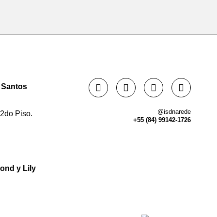
o Santos
@isdnarede
2do Piso.
+55 (84) 99142-1726
ond y Lily