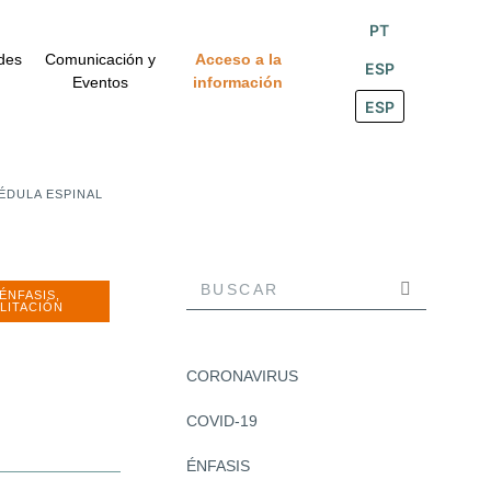
PT
des
Comunicación y
Acceso a la
ESP
Eventos
información
ESP
ÉDULA ESPINAL
ÉNFASIS
,
LITACIÓN
CORONAVIRUS
COVID-19
ÉNFASIS