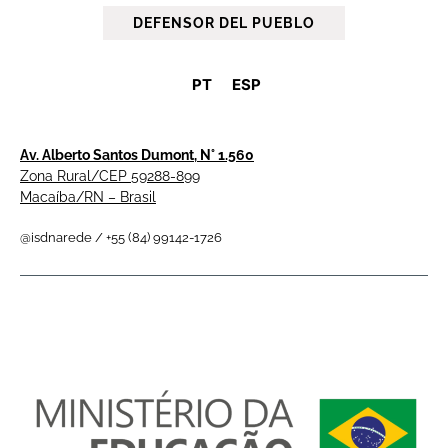
DEFENSOR DEL PUEBLO
PT
ESP
Av. Alberto Santos Dumont, N° 1.560
Zona Rural/CEP 59288-899
Macaíba/RN – Brasil
@isdnarede / +55 (84) 99142-1726