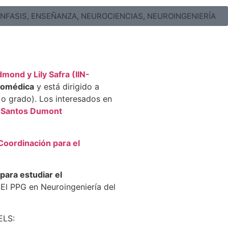
NFASIS
,
ENSEÑANZA
,
NEUROCIENCIAS
,
NEUROINGENIERÍA
mond y Lily Safra (IIN-
Biomédica
y está dirigido a
ra o grado). Los interesados en
o Santos Dumont
Coordinación para el
para estudiar el
 El PPG en Neuroingeniería del
ELS: