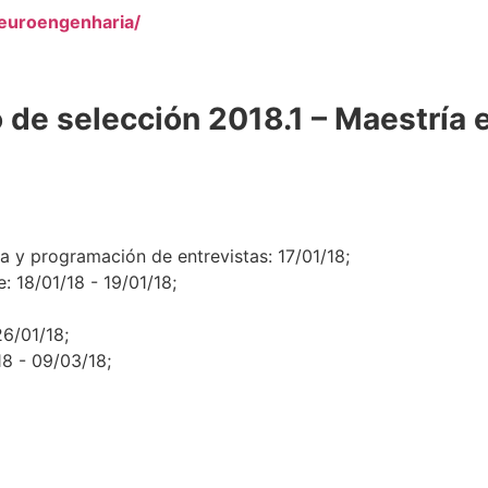
neuroengenharia/
o de selección 2018.1
– Maestría 
pa y programación de entrevistas: 17/01/18;
: 18/01/18 - 19/01/18;
26/01/18;
18 - 09/03/18;
Instituto Santos Dumon
Organización social que mantiene vínculos