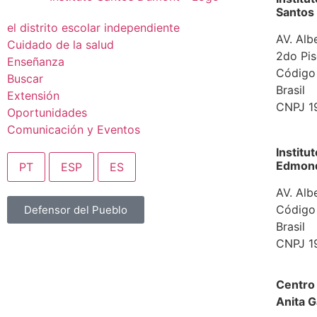
Santos
el distrito escolar independiente
AV. Alb
Cuidado de la salud
2do Pis
Enseñanza
Código
Buscar
Brasil
Extensión
CNPJ 1
Oportunidades
Comunicación y Eventos
Institu
Edmond 
PT
ESP
ES
AV. Alb
Código
Defensor del Pueblo
Brasil
CNPJ 1
Centro 
Anita G