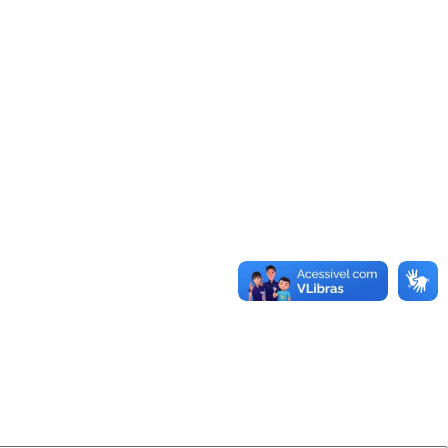
er la educación para la
cciones integradas de
ontribuyendo a la
ealidad social brasileña.