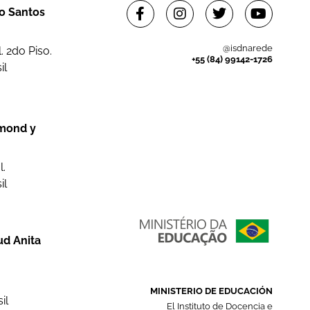
to Santos
@isdnarede
 2do Piso.
+55 (84) 99142-1726
il
dmond y
l.
il
ud Anita
MINISTERIO DE EDUCACIÓN
il
El Instituto de Docencia e