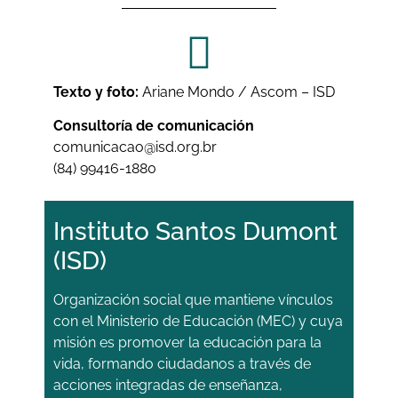
Texto y foto:
Ariane Mondo / Ascom – ISD
Consultoría de comunicación
comunicacao@isd.org.br
(84) 99416-1880
Instituto Santos Dumont
(ISD)
Organización social que mantiene vínculos
con el Ministerio de Educación (MEC) y cuya
misión es promover la educación para la
vida, formando ciudadanos a través de
acciones integradas de enseñanza,